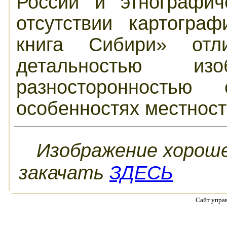
России и этнографич
отсутствии картогра
книга Сибири» отл
детальностью и
разносторонностью
особенностях местнос
Изображение хороше
закачать
ЗДЕСЬ
Сайт упра