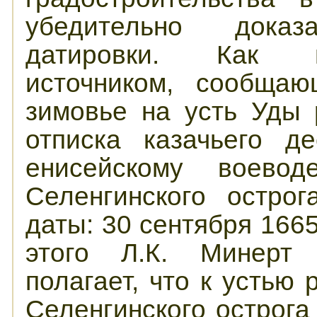
убедительно дока
датировки. Как и
источником, сообщаю
зимовье на усть Уды 
отписка казачьего д
енисейскому воевод
Селенгинского остро
даты: 30 сентября 166
этого Л.К. Минерт 
полагает, что к устью 
Селенгинского острога