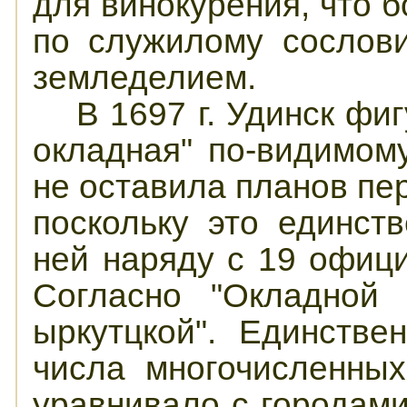
для винокурения, что 
по служилому сослов
земледелием.
В 1697 г. Удинск фи
окладная" по-видимом
не оставила планов пер
поскольку это единст
ней наряду с 19 офиц
Согласно "Окладной 
ыркутцкой". Единстве
числа многочисленны
уравнивало с городами