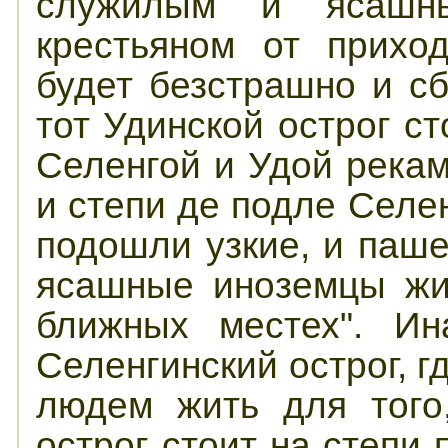
служилым и ясаш
крестьяном от прихо
будет безстрашно и сб
тот Удинской острог с
Селенгой и Удой рекам
и степи де подле Селен
подошли узкие, и паш
ясашные иноземцы жив
ближных местех". Ин
Селенгинский острог, г
людем жить для того
острог стоит на степи