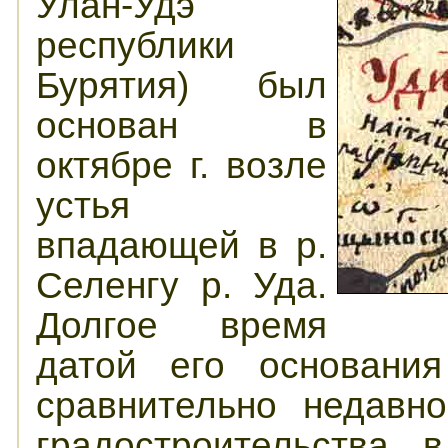
Улан-Удэ
республики
Бурятия) был
основан в
октябре г. возле
устья
впадающей в р.
Селенгу р. Уда.
Долгое время
датой его основани
сравнительно недавн
градостроительства 