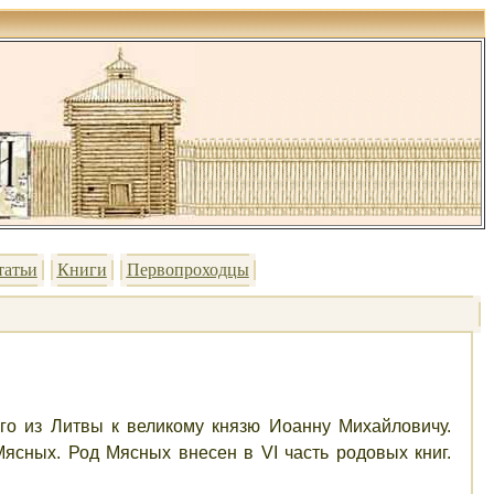
татьи
Книги
Первопроходцы
го из Литвы к великому князю Иоанну Михайловичу.
сных. Род Мясных внесен в VI часть родовых книг.