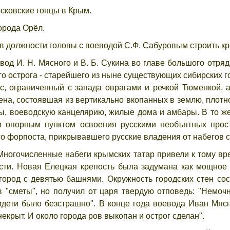
сковские гонцы в Крым.
орода Орёл.
 должности головы с воеводой С.Ф. Сабуровым строить кр
вод И. Н. Мясного и В. Б. Сукина во главе большого отряда
о острога - старейшего из ныне существующих сибирских 
 ограниченный с запада оврагами и речкой Тюменкой, а
на, состоявшая из вертикально вкопанных в землю, плотно
, воеводскую канцелярию, жилые дома и амбары. В то ж
 опорным пунктом освоения русскими необъятных прос
го форпоста, прикрывавшего русские владения от набегов 
Многочисленные набеги крымских татар привели к тому вр
ости. Новая Елецкая крепость была задумана как мощное
 город с девятью башнями. Окружность городских стен с
"сметы", но получил от царя твердую отповедь: "Немочн
идети было безстрашно". В конце года воевода Иван Мясн
екрыт. И около города ров выкопан и острог сделан".