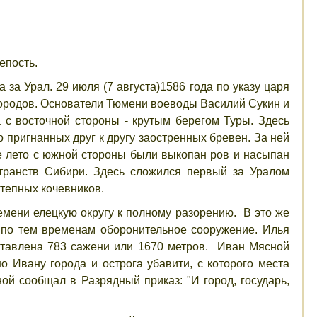
епость.
 за Урал. 29 июля (7 августа)1586 года по указу царя
городов. Основатели Тюмени воеводы Василий Сукин и
 с восточной стороны - крутым берегом Туры. Здесь
 пригнанных друг к другу заостренных бревен. За ней
е лето с южной стороны были выкопан ров и насыпан
транств Сибири. Здесь сложился первый за Уралом
степных кочевников.
емени елецкую округу к полному разорению. В это же
 по тем временам оборонительное сооружение. Илья
оставлена 783 сажени или 1670 метров. Иван Мясной
о Ивану города и острога убавити, с которого места
ой сообщал в Разрядный приказ: "И город, государь,