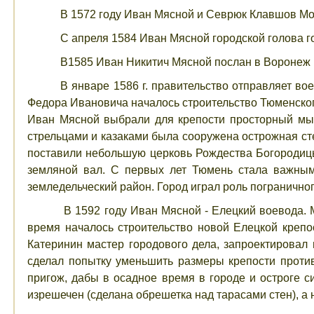
В 1572 году Иван Мясной и Севрюк Клавшов Мо
С апреля 1584 Иван Мясной городской голова г
В1585 Иван Никитич Мясной послан в Воронеж в
В январе 1586 г. правительство отправляет вое
Федора Ивановича началось строительство Тюменског
Иван Мясной выбрали для крепости просторный мыс,
стрельцами и казаками была сооружена острожная сте
поставили небольшую церковь Рождества Богородицы
земляной вал. С первых лет Тюмень стала важным
земледельческий район. Город играл роль погранично
В 1592 году Иван Мясной - Елецкий воевода. 
время началось строительство новой Елецкой креп
Катеринин мастер городового дела, запроектировал
сделал попытку уменьшить размеры крепости против 
пригож, дабы в осадное время в городе и остроге с
изрешечен (сделана обрешетка над тарасами стен), а н