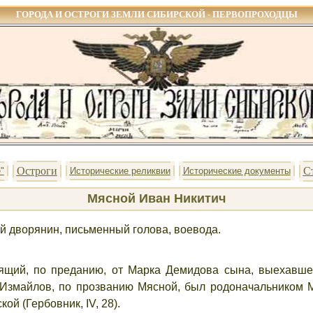
ГОРОДА И ОСТРОГИ ЗЕМЛИ СИБИРСКОЙ - ПЕРВОПРОХОДЦЫ
Остроги
С
"
Исторические реликвии
Исторические документы
Мясной Иван Никитич
й дворянин, письменный голова, воевода.
ящий, по преданию, от Марка Демидова сына, выехавше
Измайлов, по прозванию Мясной, был родоначальником Мя
ой (Гербовник, IV, 28).