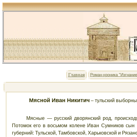
Главная
Роман-хроника "Изгнание
Мясной Иван Никитич
– тульский выборны
Мясные
— русский дворянский род, происход
Потомок его в восьмом колене Иван Сумников сын 
губерний: Тульской, Тамбовской, Харьковской и Рязанск