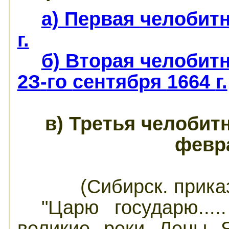
а)
Первая
челобит
г.
б)
Вторая
челобит
2З
-
го
сентября
1664
г.
в
)
Третья
челобит
февр
(Сибирск.
прика
"Царю
государю
...
великие
реки
Ле
н
ы