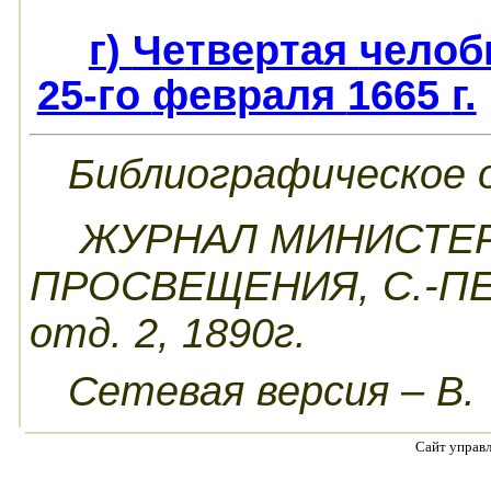
г
)
Ч
е
тв
е
ртая
челоб
25-го
февраля
1665
г.
Библиографическое 
ЖУРНАЛ МИНИСТЕР
ПРОСВЕЩЕНИЯ,
С.-П
отд.
2, 1890г.
Сетевая версия – В.
Сайт управ