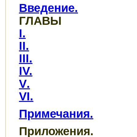
Введение.
ГЛАВЫ
I.
II.
III.
IV.
V
.
VI.
Примечания
.
Приложения.