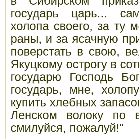
в
Сибирском
прик
г
о
с
у
д
а
рь
ц
арь...
с
а
х
о
л
о
па
св
о
ег
о,
за
т
у
раны,
и
за
ясачную
п
р
поверстать
в
св
о
ю,
ве
Якуцкому
о
с
т
р
о
гу
в
сот
г
о
с
уда
рю
Господь
Б
государь,
мне,
холо
купить
хлебных
запас
Л
енско
м
волоку
п
о
смилуйся,
пожалуй!"