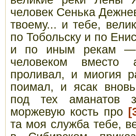
человек
С
е
нь
ка
Дежне
т
вое
м
у.
..
и
тебе,
в
е
ли
по
Т
обол
ь
с
ку
и
по
Е
н
и
и
п
о
ин
ы
м
ре
ка
м
человеком
вместо
проливал
,
и
м
иогия
пои
м
ал
,
и
ясак
внов
под
тех
аманатов
мо
р
ж
евую
кость
про
[
т
а
моя
служба
тебе,
в