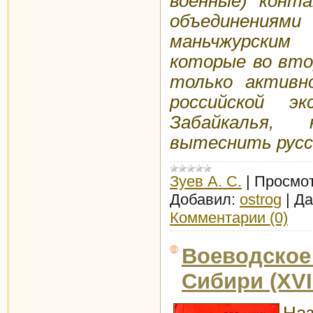
военные) конт
объединениям
маньчжурски
которые во втор
только активн
российской э
Забайкалья,
вытеснить русск
Зуев А. С.
|
Просмот
Добавил:
ostrog
|
Да
Комментарии (0)
Воеводское
Сибири (XVII
Наз