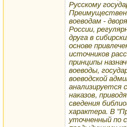
Русскому государ
Преимущественн
воеводам - двор
России, регуляр
друга в сибирск
основе привлече
источников ра
принципы назна
воеводы, госуда
воеводской адм
анализируется с
наказов, приво
сведения библи
характера. В "П
уточненный по 