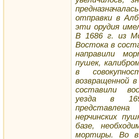
предназначал
отправки в Алб
эти орудия име
В 1686 г. из М
Востока в соста
направили мо
пушек, калибро
в совокупнос
возвращенной в
составили воо
уезда в 169
представле
нерчинских пуш
базе, необходи
мортиры. Во 