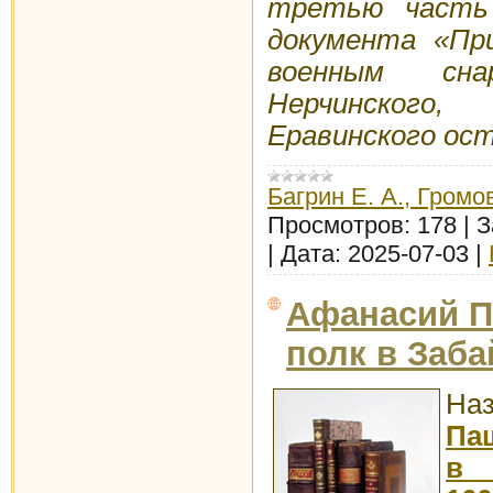
третью часть 
документа «Пр
военным сн
Нерчинского
Еравинского остр
Багрин Е. А., Громов
Просмотров:
178
|
З
|
Дата:
2025-07-03
|
Афанасий П
полк в Заба
Наз
Па
в 