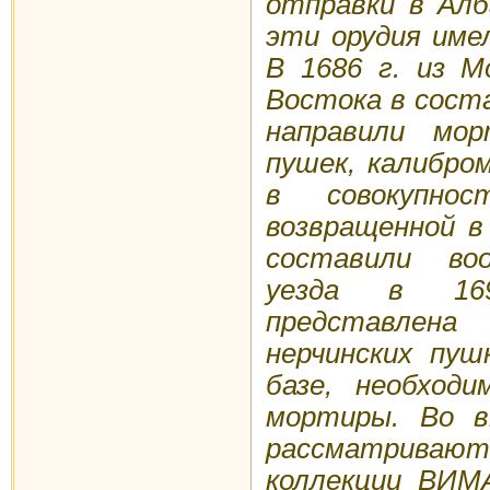
отправки в Алб
эти орудия име
В 1686 г. из М
Востока в соста
направили мо
пушек, калибро
в совокупнос
возвращенной в
составили воо
уезда в 169
представле
нерчинских пуш
базе, необходи
мортиры. Во 
рассматривают
коллекции ВИМ