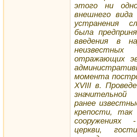
этого ни одно
внешнего вида 
устранения с
была предприн
введения в н
неизвестн
отражающих эв
администрат
момента постро
XVIII в. Провед
значительной
ранее известны
крепости, так
сооружениях 
церкви, гост