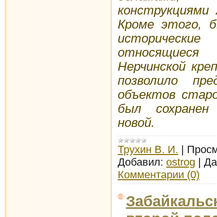
конструкциями 
Кроме этого, б
историчес
относящиес
Нерчинской кре
позволило пр
объектов старо
был сохранен
новой.
Трухин В. И.
|
Просм
Добавил:
ostrog
|
Да
Комментарии (0)
Забайкальс