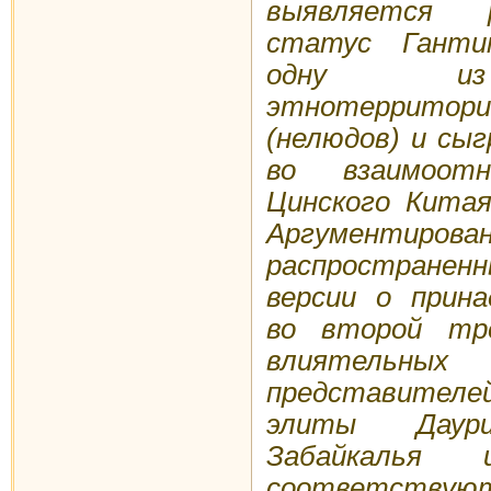
выявляется 
статус Гантим
одну из 
этнотеррит
(нелюдов) и сы
во взаимоот
Цинского Китая
Аргументирова
распространен
версии о прин
во второй тр
влиятельных
представителей
элиты Даур
Забайкалья
соответств