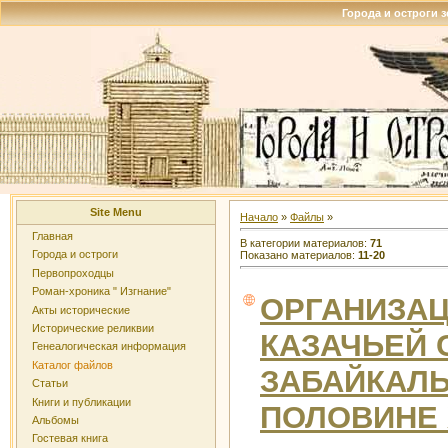
Города и остроги 
Site Menu
Начало
»
Файлы
»
Главная
В категории материалов:
71
Города и остроги
Показано материалов:
11-20
Первопроходцы
Роман-хроника " Изгнание"
ОРГАНИЗА
Акты исторические
Исторические реликвии
КАЗАЧЬЕЙ 
Генеалогическая информация
Каталог файлов
ЗАБАЙКАЛЬ
Статьи
Книги и публикации
ПОЛОВИНЕ 
Альбомы
Гостевая книга