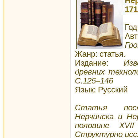
Не
171
Год
Авт
Гро
Жанр: статья.
Издание:
Изве
древних технол
С.125–146
Язык: Русский
Статья посв
Нерчинска и Не
половине XVI
Структурно исс