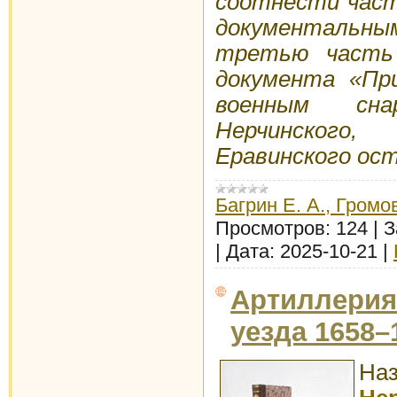
соотнести част
документальн
третью часть 
документа «Пр
военным сн
Нерчинского
Еравинского остр
Багрин Е. А., Громов
Просмотров:
124
|
З
|
Дата:
2025-10-21
|
Артиллерия
уезда 1658–1
Наз