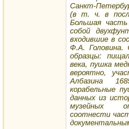
Санкт-Петербург
(в т. ч. в пос
Большая часть
собой двухфун
входившие в со
Ф.А. Головина.
образцы: пища
века, пушка ме
вероятно, уча
Албазина 168
корабельные пу
данных из исто
музейных оп
соотнести част
документальн