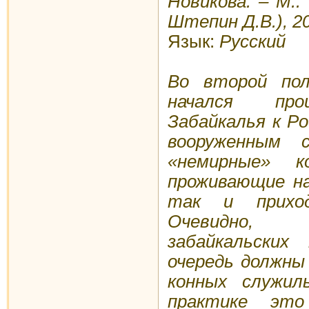
Новикова. – М.
Штепин Д.В.), 20
Язык:
Русский
Во второй пол
начался проц
Забайкалья к Ро
вооруженным 
«немирные» к
проживающие на
так и приход
Очевидно,
забайкальских
очередь должны
конных служил
практике эт