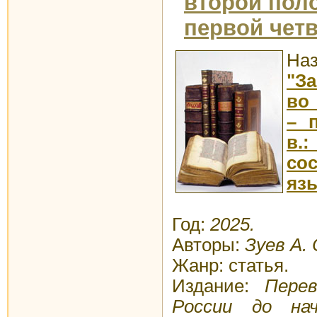
второй поло
первой четве
Наз
"З
во
– 
в.
со
яз
Год:
2025.
Автор
ы
:
Зуев А. 
Жанр: статья.
Издание:
Перев
России до нач