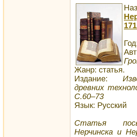
Наз
Не
171
Год
Авт
Гро
Жанр: статья.
Издание:
Изве
древних технол
С.60–73
Язык: Русский
Статья посв
Нерчинска и Не