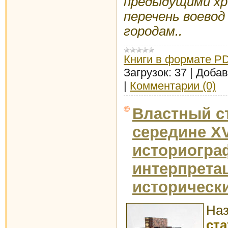
предыдущими хр
перечень воевод
городам..
Книги в формате P
Загрузок:
37
|
Добав
|
Комментарии (0)
Властный с
середине XV
историогра
интерпрета
историческ
Наз
ст