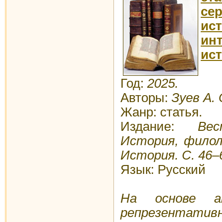
се
ис
и
ис
Год:
2025.
Автор
ы
:
Зуев А. 
Жанр: статья.
Издание:
Вест
История, филоло
История. С. 46–
Язык: Русский
На основе ан
репрезентат