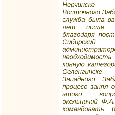
Нерчинске 
Восточного Заба
служба была вв
лет после ос
благодаря пос
Сибирски
администрат
необходимость
конную категор
Селенгинске
Западного Заб
процесс занял 
этого вопро
окольничий Ф.А
командовать р