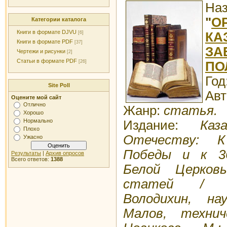
Наз
"
О
Категории каталога
Книги в формате DJVU
КА
[6]
Книги в формате PDF
[37]
ЗА
Чертежи и рисунки
[2]
Статьи в формате PDF
[26]
ПО
Год
Site Poll
Авт
Оцените мой сайт
Отлично
Жанр:
статья.
Хорошо
Нормально
Издание:
Каз
Плохо
Отечеству: К
Ужасно
Победы и к 3
Результаты
|
Архив опросов
Всего ответов:
1388
Белой Церков
статей / С
Володихин, на
Малов, технич