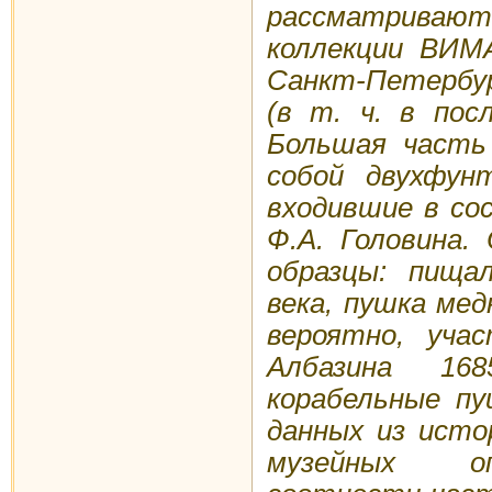
рассматривают
коллекции ВИМ
Санкт-Петербург
(в т. ч. в пос
Большая часть
собой двухфун
входившие в со
Ф.А. Головина.
образцы: пища
века, пушка ме
вероятно, уча
Албазина 168
корабельные пу
данных из исто
музейных оп