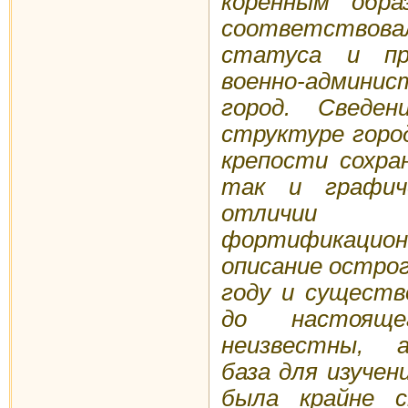
коренным обра
соответствов
статуса и пр
военно-админи
город. Сведе
структуре горо
крепости сохра
так и графич
отличи
фортификацио
описание острог
году и существ
до настоящ
неизвестны, а
база для изучен
была крайне с