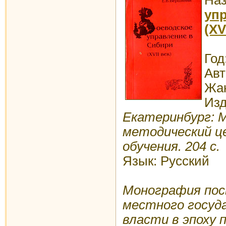
уп
(XVI
Год
Ав
Жан
Изд
Екатеринбург: 
методический ц
обучения. 204 с.
Язык: Русский
Монография по
местного госуд
власти в эпоху 