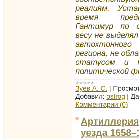
реалиям. Уст
время пред
Гантимур по с
весу не выделял
автохтонного 
региона, не об
статусом и н
политической ф
Зуев А. С.
|
Просмот
Добавил:
ostrog
|
Да
Комментарии (0)
Артиллерия
уезда 1658–1