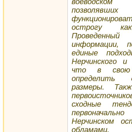
воеводском 
позволявш
функциониро
острогу ка
Проведенный 
информации, п
единые подхо
Нерчинского и 
что в свою 
определить е
размеры. Так
первоисточни
сходные тенд
первоначаль
Нерчинском о
обламами,