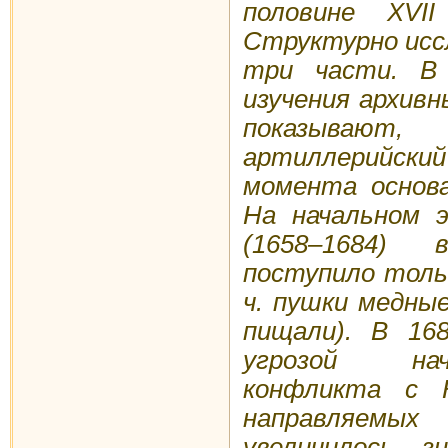
половине XVI
Структурно исс
три части. В 
изучения архив
показывают
артиллерийски
момента основа
На начальном 
(1658–1684) 
поступило тольк
ч. пушки медны
пищали). В 168
угрозой нач
конфликта с 
направляем
увеличилось, з