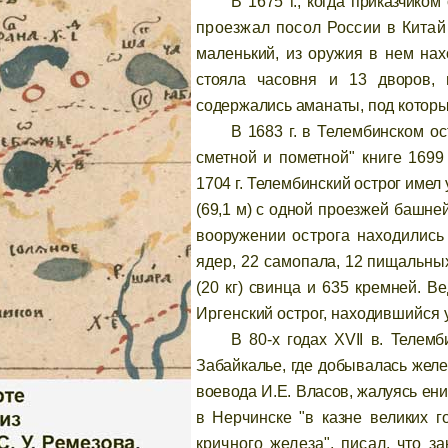
В 1675 г., когда приказчико
проезжал посол России в Кита
маленький, из оружия в нем
нах
стояла часовня и 13 дворов, 
содержались аманаты, под котор
В 1683 г. в Телембинском о
сметной и пометной" книге 1699 
1704 г. Телембинский острог имел
(69,1 м) с одной
проезжей башней 
вооружении
острога находились
ядер, 22
самопала, 12 пищальных 
(20 кг) свинца и 635 кремней. В
Иргенский острог, находившийся 
В 80-х годах
XVII
в. Телемб
Забайкалье, где добывалась жел
воевода И.Е. Власов, жалуясь ен
в Нерчинске "в казне великих 
кричного железа", писал, что з