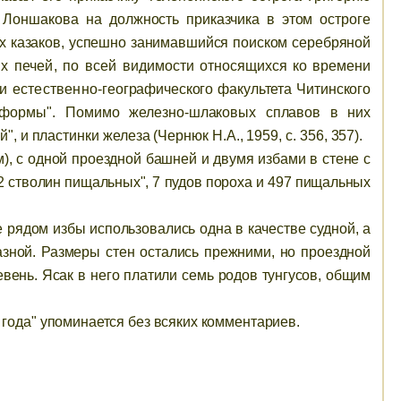
 Лоншакова на должность приказчика в этом остроге
их казаков, успешно занимавшийся поиском серебряной
их печей, по всей
видимости относящихся ко времени
и естественно-
географического факультета Читинского
й формы". Помимо
железно-шлаковых сплавов в них
и пластинки железа (Чернюк Н.А., 1959, с. 356, 357).
м), с одной проездной башней и двумя избами в стене с
12 стволин пищальных", 7 пудов пороха и 497 пищальных
 рядом избы использовались одна в качестве судной, а
азной. Размеры стен остались прежними, но проездной
вень. Ясак в него платили семь родов тунгусов, общим
2 года" упоминается без всяких комментариев.