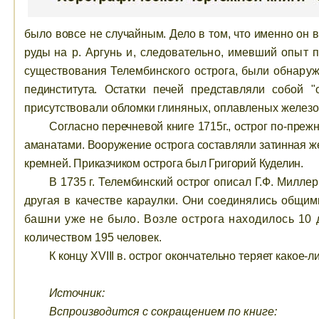
было
вовсе не случайным. Дело в том, что именно он 
руды
на р. Аргунь и, следовательно, имевший опыт 
существования Телембинского острога, были
обнаруж
пединститута. Остатки печей представляли
собой "
присутствовали обломки глиняных, оплавленых железом 
Согласно перечневой книге 1715г., острог по-пр
аманатами. Вооружение острога составляли затинная ж
кремней. Приказчиком острога был Григорий Куделин.
В 1735 г. Телембинский острог описал Г.Ф. Милле
другая в качестве караулки. Они соединялись общи
башни уже не было. Возле острога находилось 10 
количеством 195 человек.
К концу
XVIII
в. острог окончательно теряет какое-
Источник:
Вспроизводится с сокращением по книге: