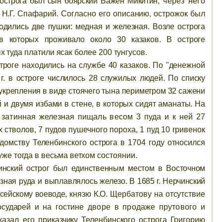
м острога был сын боярский Важен Микитин
, через него
й
Н.Г. Спафарий. Согласно его описанию, острожок был
одились две пушки: медная и железная. Возле острога
в которых проживало около 30 казаков. В остроге
ых
туда платили ясак более 200 тунгусов.
строге находились на службе 40 казаков. По "денежной
г. в остроге числилось
28 служилых людей. По списку
 укрепления в виде стоячего тына периметром 32 сажени
и двумя избами в стене, в которых сидят аманаты. На
 затинная железная пищаль весом 3 пуда и к ней 27
стволов, 7 пудов пушечного пороха, 1 пуд 10 гривенок
едомству Теленбинского острога в 1704 году относился
уже тогда в весьма ветхом состоянии.
инский острог был единственным местом в Восточном
езная руда и выплавлялось железо
. В 1685 г. Нерчинский
исейскому воеводе,
князю К.О. Щербатову на отсутствие
государей и на
гостине дворе в продаже прутового и
аказал его
приказчику Теленбинского острога Григорию