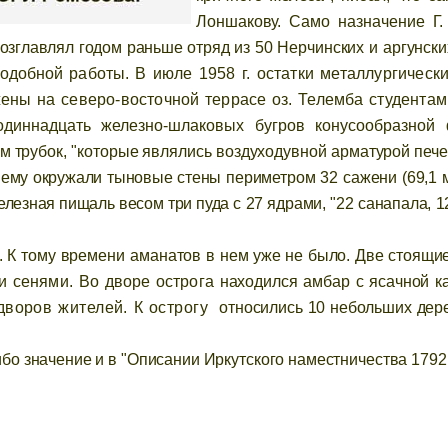
Лоншакову. Само назначение Г.
возглавлял годом раньше отряд из 50
Нерчинских и аргунск
подобной работы
. В июле 1958 г. остатки металлургическ
ены на северо-восточной террасе оз. Телемба студентам
одиннадцать железно-шлаковых бугров конусообразно
трубок, "которые являлись воздуходувной арматурой печей", 
ежнему окружали тыновые стены
периметром 32 сажени (69,1 
елезная пищаль весом три пуда
с 27 ядрами, "22 санапала, 
р. К тому времени аманатов в
нем уже не было. Две стоящие
ми сенями. Во дворе острога
находился амбар с ясачной к
дворов жителей. К острогу
относились 10 небольших дере
либо значение и в "Описании Иркутского наместничества 179