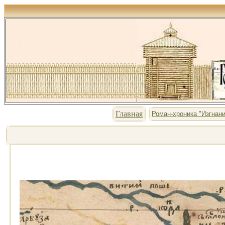
Главная
Роман-хроника "Изгнани