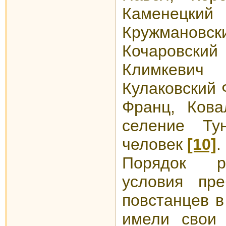
Каменецк
Кружманов
Кочаровс
Климкеви
Кулаковский 
Франц, Кова
селение Ту
человек
[10]
Порядок р
условия пре
повстанцев в
имели свои 