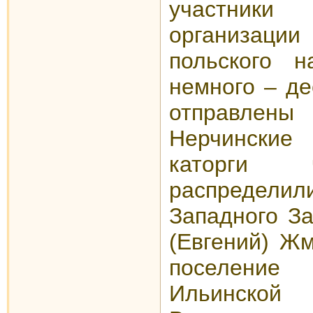
участник
организац
польского 
немного – де
отправлен
Нерчинские
каторги 
распредел
Западного За
(Евгений) Ж
поселени
Ильинск