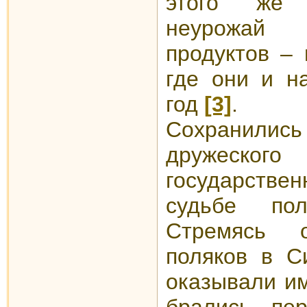
этого же 
неурожай 
продуктов – 
где они и н
год
[3]
.
Сохранилис
дружеск
государствен
судьбе пол
Стремясь о
поляков в С
оказывали и
брались пе