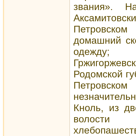
звания». Н
Аксамитовски
Петровском
домашний ско
одежду;
Гржигоржевс
Родомской гу
Петровском
незначительн
Кноль, из дв
волости
хлебопашест