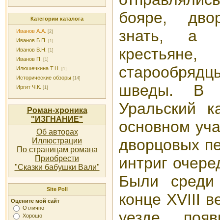
бояре, дво
Категории каталога
знать, а 
Иванов А.А.
[2]
Иванов Б.П.
[1]
крестьян
Иванов В.Н.
[1]
Иванов П.
[1]
старообрядцы
Илюшечкина Т.Н.
[1]
Исторические обзоры
[14]
шведы. В 
Иргит Ч.К.
[1]
Уральский к
Роман-хроника
"ИЗГНАНИЕ"
основном уча
Об авторах
дворцовых пе
Иллюстрации
По страницам романа
интриг очере
Приобрести
"Сказки бабушки Вали"
Были среди
Site Poll
конце XVIII 
Оцените мой сайт
Отлично
уезде появ
Хорошо