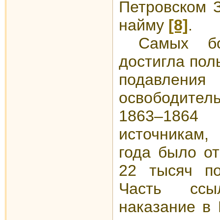
Петровском З
найму
[8]
.
Самых бол
достигла пол
подавлени
освободите
1863–1864
источникам,
года было от
22 тысяч по
Часть ссы
наказание в 