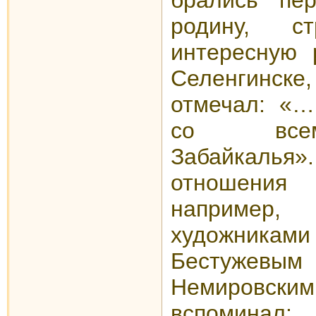
родину, с
интересную 
Селенгинс
отмечал: «
со всем
Забайкаль
отношени
например
художника
Бестужевы
Немировск
вспомин