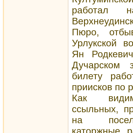
работал 
Верхнеудинск
Пюро, отбы
Урлукской во
Ян Родкевич
Дучарском 
билету раб
приисков по 
Как видим
ссыльных, п
на посел
каторжные р