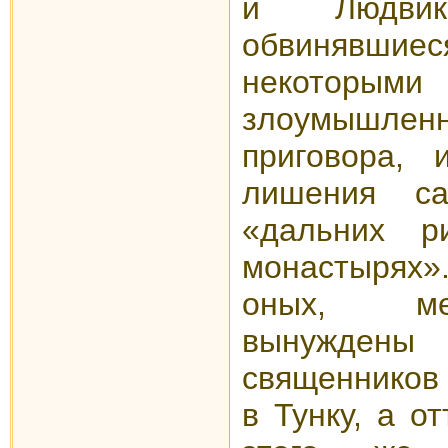
и Людвик 
обвинявшиес
некот
злоумышлен
приговора, 
лишения с
«дальних ри
монастырях
оных, ме
вынуждены
священников 
в Тунку, а о