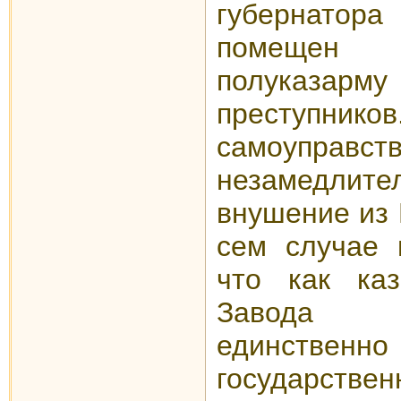
губернатора
помещен в
полуказарму
преступни
самоупра
незамедли
внушение из 
сем случае 
что как каз
Завода п
единственн
государствен