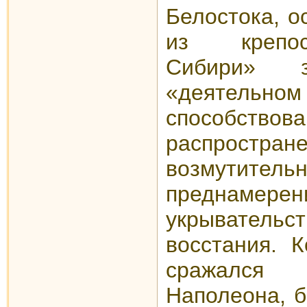
Белостока, о
из крепос
Сибири» 
«деятельн
способс
распростран
возмутитель
преднамерен
укрыватель
восстания. К
сражался
Наполеона, б