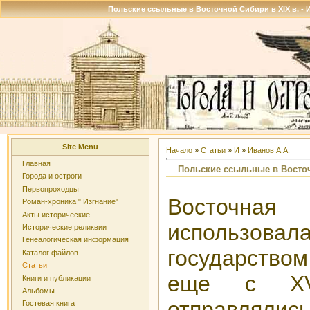
Польские ссыльные в Восточной Сибири в XIX в. - Ив
Site Menu
Начало
»
Статьи
»
И
»
Иванов А.А.
Главная
Польские ссыльные в Восточ
Города и остроги
Первопроходцы
Восточ
Роман-хроника " Изгнание"
Акты исторические
использова
Исторические реликвии
Генеалогическая информация
государством
Каталог файлов
Статьи
еще с XV
Книги и публикации
Альбомы
отправлял
Гостевая книга