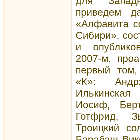
для Западн
приведем д
«Алфавита с
Сибири», сос
и опублико
2007-м, про
первый том,
«К»: Андр
Илькинская 
Иосиф, Бер
Готфрид, 
Троицкий со
Барабаш Вик