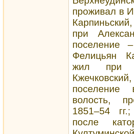
Верхнеудинск
проживал в И
Карпиньский
при Алексан
поселение –
Фелицьян Ка
жил при 
Кжечковск
поселение 
волость, п
1851–54 гг.
после кат
Култуминс