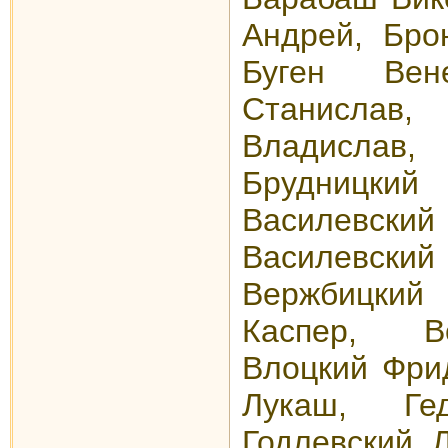
Андрей, Бро
Буген Вене
Станисла
Владислав,
Брудниц
Василевс
Василев
Вержбицкий 
Каспер, В
Влоцкий Фрид
Лукаш, Ге
Годлевский Л