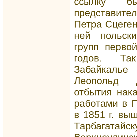
ссылку бы
представит
Петра Сцеген
ней польски
групп перво
годов. Та
Забайкаль
Леопольд 
отбытия нак
работами в П
в 1851 г. вы
Тарбагата