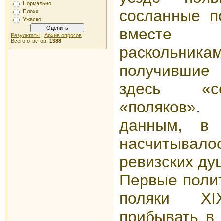
Нормально
сосланные п
Плохо
Ужасно
вместе
Результаты
|
Архив опросов
Всего ответов:
1388
раскольни
получивши
здесь «с
«поляков».
П
данным, в
насчитыва
ревизских д
Первые поли
поляки X
прибывать в