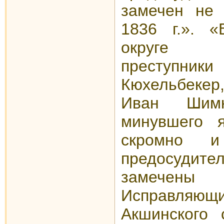
замечен не
1836 г.». «
округе го
преступ
Кюхельбекер
Иван Шим
минувшего 
скромно 
предосудит
замечен
Исправляю
Акшинского с