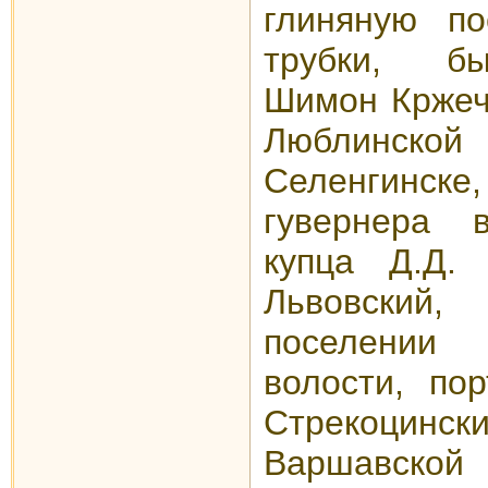
глиняную по
трубки, б
Шимон Кржечк
Люблинской
Селенгинс
гувернера 
купца Д.Д.
Львовский
поселении
волости, по
Стрекоцин
Варшавской