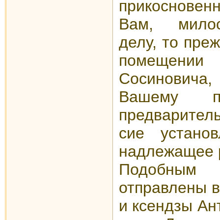
прикосновен
Вам, милос
делу, то пре
помещении
Сосинович
Вашему пре
предварител
сие устано
надлежащее
Подобным
отправлены в
и ксендзы Ан