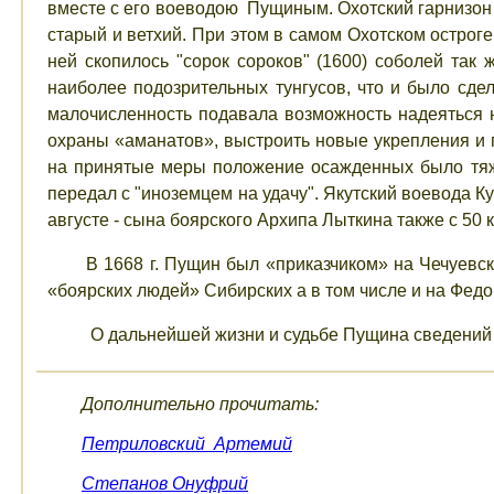
вместе с его воеводою Пущиным. Охотский гарнизон 
старый и ветхий. При этом в самом Охотском остроге
ней скопилось "сорок сороков" (1600) соболей так 
наиболее подозрительных тунгусов, что и было сде
малочисленность подавала возможность надеяться н
охраны «аманатов», выстроить новые укрепления и 
на принятые меры положение осажденных было тяже
передал с "иноземцем на удачу". Якутский воевода Ку
августе - сына боярского Архипа Лыткина также с 50 
В 1668 г. Пущин был «приказчиком» на Чечуевс
«боярских людей» Сибирских а в том числе и на Фед
О дальнейшей жизни и судьбе Пущина сведений 
Дополнительно прочитать:
Петриловский Артемий
Степанов Онуфрий