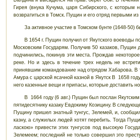
Гирея (внука Кучума, царя Сибирского, с которым 
возвратиться в Томск. Пущин и его отряд первыми из
За активное участие в Томском бунте (1648-50) б
В 1654 г. Пущин получил от Якутского воеводы п
Московским Государям. Получив 50 казаков, Пущин д
подчинились, покинув эти места. Прождав некоторое
реке. Но и здесь в течение трех недель не встре
принявшим командование над отрядом Хабарова. В т
Амура с царской ясачной казной в Якутск В 1658 го
него казенные вещи и припасы, которые доставить
В 1664 году (6 авг.) Пущин был послан Якутск
пятидесятнику казаку Евдокиму Козицину. В следующ
Пущину пришел знатный тунгус, Зелемей, и, сообщи
казну, а служилых людей хотят перебить. Тогда Пущ
ласкою» привести этих тунгусов под высокую Госуда
Зелемеем; последний не только совершил это престу