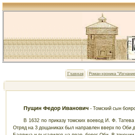
Главная
Роман-хроника "Изгнание
Пущин Федор Иванович
- Томский сын бояр
В 1632 по приказу томских воевод И. Ф. Татева
Отряд на 3 дощаниках был направлен вверх по Оби дл
Балдина и высадился на прав. берег Оби. В течени