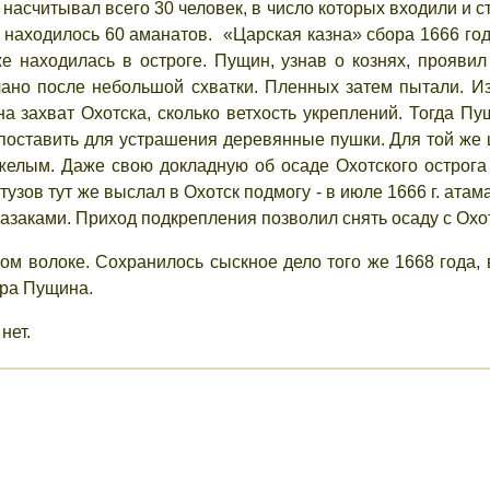
насчитывал всего 30 человек, в число которых входили и с
 находилось 60 аманатов. «Царская казна» сбора 1666 года
же находилась в остроге. Пущин, узнав о кознях, прояви
лано после небольшой схватки. Пленных затем пытали. Из
а захват Охотска, сколько ветхость укреплений. Тогда Пу
поставить для устрашения деревянные пушки. Для той же
лым. Даже свою докладную об осаде Охотского острога 
тузов тут же выслал в Охотск подмогу - в июле 1666 г. атам
казаками. Приход подкрепления позволил снять осаду с Охот
ком волоке. Сохранилось сыскное дело того же 1668 года
ора Пущина.
нет.