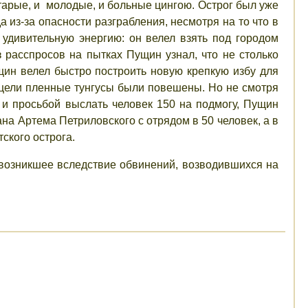
тарые, и молодые, и больные цингою. Острог был уже
 из-за опасности разграбления, несмотря на то что в
л удивительную энергию: он велел взять под городом
 расспросов на пытках Пущин узнал, что не столько
щин велел быстро построить новую крепкую избу для
 цели пленные тунгусы были повешены. Но не смотря
и просьбой выслать человек 150 на подмогу, Пущин
ана Артема Петриловского с отрядом в 50 человек, а в
ского острога.
, возникшее вследствие обвинений, возводившихся на