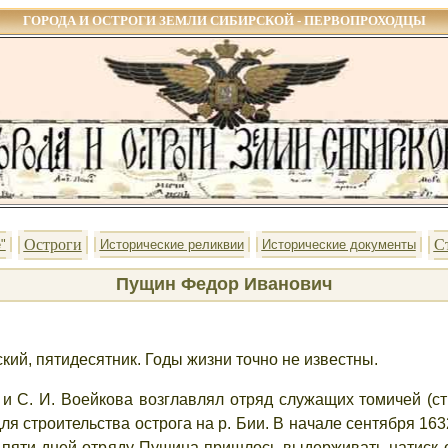
ГОРОДА И ОСТРОГИ ЗЕМЛИ СИБИРСКОЙ - ПЕРВОПРОХОДЦЫ
Остроги
С
"
Исторические реликвии
Исторические документы
Пущин Федор Иванович
ский,
пятидесятник
. Годы жизни точно не известны.
 и С. И. Воейкова возглавлял отряд служащих томичей (стр
я строительства острога на р. Бии. В начале сентября 16
и пяти дней отряду Пущина пришлось выдерживать натиск 