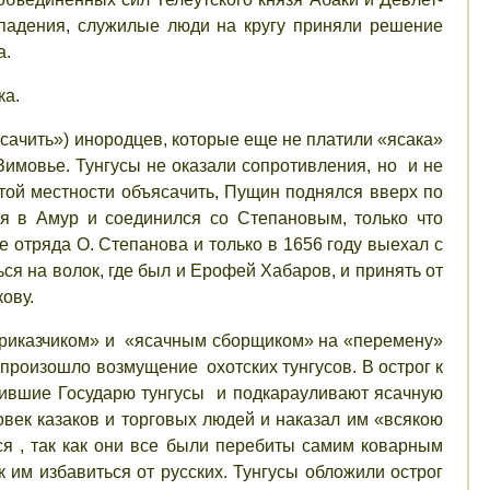
нападения, служилые люди на кругу приняли решение
а.
ка.
ясачить») инородцев, которые еще не платили «ясака»
Зимовье. Тунгусы не оказали сопротивления, но и не
этой местности объясачить, Пущин поднялся вверх по
ся в Амур и соединился со Степановым, только что
отряда О. Степанова и только в 1656 году выехал с
я на волок, где был и Ерофей Хабаров, и принять от
ову.
«приказчиком» и «ясачным сборщиком» на «перемену»
произошло возмущение охотских тунгусов. В острог к
енившие Государю тунгусы и подкарауливают ясачную
овек казаков и торговых людей и наказал им «всякою
ся , так как они все были перебиты самим коварным
 им избавиться от русских. Тунгусы обложили острог