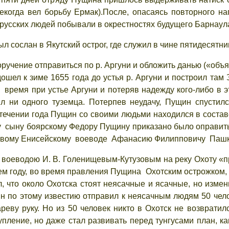
некогда вел борьбу Ермак).После, опасаясь повторного 
 русских людей побывали в окрестностях будущего Барнаул
ыл сослан в Якутский острог, где служил в чине пятидесятни
оручение отправиться по р. Аргуни и обложить данью («объ
ошел к зиме 1655 года до устья р. Аргуни и построил там 
 время при устье Аргуни и потеряв надежду кого-либо в 
тил ни одного туземца. Потерпев неудачу, Пущин спустил
ечении года Пущин со своими людьми находился в составе 
ду сыну боярскому Федору Пущину приказано было оправитьс
 новому Енисейскому воеводе Афанасию Филипповичу Пашк
им воеводою И. В. Голенищевым-Кутузовым на реку Охоту 
ем году, во время правления Пущина Охотским острожком, 
л, что около Охотска стоят неясачные и ясачные, но изм
ин по этому известию отправил к неясачным людям 50 чел
реву руку. Но из 50 человек никто
в Охотск
не возвратил
пление, но даже стал развивать перед тунгусами план, как