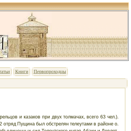
татьи
Книги
Первопроходцы
ельцов и казаков при двух толмачах, всего 63 чел.).
32 отряд Пущина был обстрелян телеутами в районе о.
объединенных сил Телеутского князя Абаки и
Девлет-