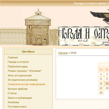
Города и остроги земли 
Site Menu
Начало
»
2016
Главная
Города и остроги
Первопроходцы
Пн
Вт
Роман-хроника " Изгнание"
1
2
Акты исторические
8
9
Исторические реликвии
15
16
Генеалогическая информация
22
23
Каталог файлов
29
Статьи
Книги и публикации
Альбомы
Гостевая книга