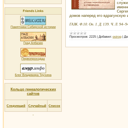
служ
именн
Серге
Friends Links
домов наперед его вдрагунскую
ГАЗК. Ф.10. Оп. 1. Д. 139. Ч. Л. 94–9
Памятники Сибирской истории
Просмотров:
2225
|
Добавил:
ostrog
|
Да
Град Албазин
Первопроходцы
Блог Владимира Трухина
Кольцо генеалогических
сайтов
Следующий
Случайный
Список