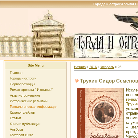
Города и остроги земли 
Site Menu
Начало
»
2016
»
Февраль
»
25
Главная
Города и остроги
Трухин Сидор Семено
Первопроходцы
Иссле
Роман-хроника " Изгнание"
вне
Акты исторические
генеа
Исторические реликвии
Трухи
Генеалогическая информация
устам
Каталог файлов
отры
упом
Статьи
служи
Книги и публикации
«…ве
Альбомы
прежд
Гостевая книга
Чеус