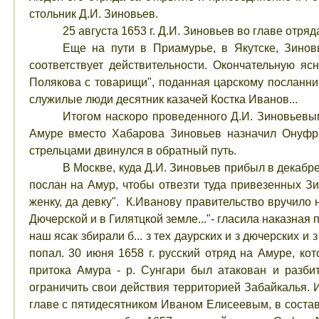
стольник Д.И. Зиновьев.
25 августа 1653 г. Д.И. Зиновьев во главе отря
Еще на пути в Приамурье, в Якутске, Зинов
соответствует действительности. Окончательную я
Полякова с товарищи", поданная царскому посланник
служилые люди десятник казачей Костка Иванов...
Итогом наскоро проведенного Д.И. Зиновьевы
Амуре вместо Хабарова Зиновьев назначил Онуфри
стрельцами двинулся в обратный путь.
В Москве, куда Д.И. Зиновьев прибыл в декабр
послан на Амур, чтобы отвезти туда привезенных Зи
женку, да девку". К.Иванову правительство вручило 
Дючерской и в Гилятцкой земле..."- гласила наказная 
наш ясак збирали б... з тех даурских и з дючерских 
попал. 30 июня 1658 г. русский отряд на Амуре, к
притока Амура - р. Сунгари был атакован и разб
ограничить свои действия территорией Забайкалья. И
главе с пятидесятником Иваном Елисеевым, в состав