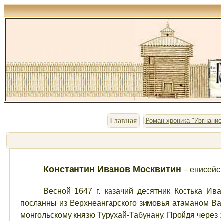
Главная
Роман-хроника "Изгнание
Константин Иванов Москвитин
– енисейс
Весной 1647 г. казачий десятник Костька И
посланны из Верхнеангарского зимовья атаманом Ва
монгольскому князю Турухай-Табунану. Пройдя через з