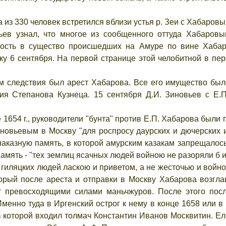
да из 330 человек встретился вблизи устья р. Зеи с Хабаровы
ьев узнал, что многое из сообщенного оттуда Хабаровы
сность в существо происшедших на Амуре по вине Хаба
у 6 сентября. На первой странице этой челобитной в пер
м следствия был арест Хабарова. Все его имущество был
я Степанова Кузнеца. 15 сентября Д.И. Зиновьев с Е.
е 1654 г., руководители "бунта" против Е.П. Хабарова был
новьевым в Москву "для роспросу даурских и дючерских 
наказную память, в которой амурским казакам запрещалос
память - "тех землиц ясачных людей войною не разоряли б и и
и з гиляцких людей ласкою и приветом, а не жесточью и войн
оторый после ареста и отправки в Москву Хабарова возгл
ит превосходящими силами маньчжуров. После этого по
менно туда в Иргенский острог к нему в конце 1658 или в 
 которой входил толмач Константин Иванов Москвитин. Е