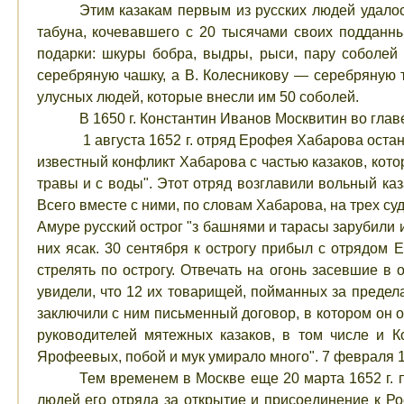
Этим казакам первым из русских людей удалось
табуна, кочевавшего с 20 тысячами своих подданн
подарки: шкуры бобра, выдры, рыси, пару соболей
серебряную чашку, а В. Колесникову — серебряную т
улусных людей, которые внесли им 50 соболей.
В 1650 г. Константин Иванов Москвитин во глав
1 августа 1652 г. отряд Ерофея Хабарова оста
известный конфликт Хабарова с частью казаков, кото
травы и с воды". Этот отряд возглавили вольный ка
Всего вместе с ними, по словам Хабарова, на трех су
Амуре русский острог "з башнями и тарасы зарубили 
них ясак. 30 сентября к острогу прибыл с отрядом Е
стрелять по острогу. Отвечать на огонь засевшие в 
увидели, что 12 их товарищей, пойманных за предел
заключили с ним письменный договор, в котором он о
руководителей мятежных казаков, в том числе и К
Ярофеевых, побой и мук умирало много". 7 февраля 16
Тем временем в Москве еще 20 марта 1652 г. 
людей его отряда за открытие и присоединение к Ро