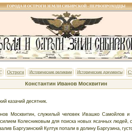
ГОРОДА И ОСТРОГИ ЗЕМЛИ СИБИРСКОЙ - ПЕРВОПРОХОДЦЫ
Остроги
С
"
Исторические реликвии
Исторические документы
Константин Иванов Москвитин
кий казачий десятник.
ванов Москвитин, служилый человек Ивашко Самойлов и
силием Колесниковым для поиска новых ясачных людей, с
алив Баргузинский Култук попали в долину Баргузина, густ