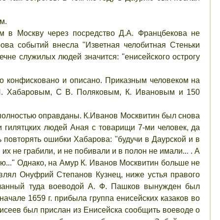
м.
м в Москву через посредство Д.А. Францбекова не
рова событий внесла "Изветная челобитная Стеньки
ечне служилых людей значится: "енисейского острогу
о конфисковано и описано. Приказным человеком на
П. Хабаровым, С В. Поляковым, К. Ивановым и 150
и полностью оправданы. К.Иванов Москвитин был снова
и гилятцких людей Аная с товарищи 7-ми человек, да
ь повторять ошибки Хабарова: "будучи в Даурской и в
х не грабили, и не побивали и в полон не имали... . А
ою..." Однако, на Амур К. Иванов Москвитин больше не
авлял Онуфрий Степанов Кузнец, ниже устья правого
сланный туда воеводой А. Ф. Пашков вынужден был
начале 1659 г. прибыла группа енисейских казаков во
лисеев был прислан из Енисейска сообщить воеводе о