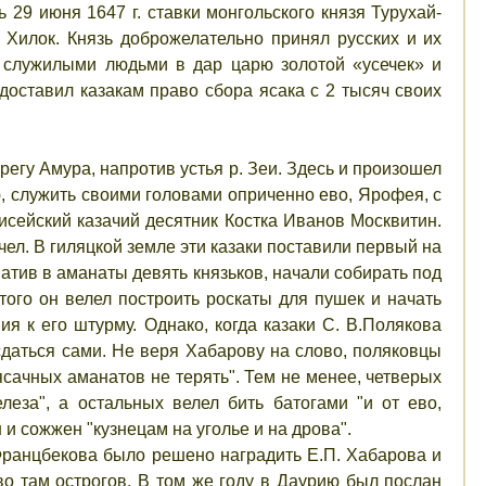
29 июня 1647 г. ставки монгольского князя Турухай-
Хилок. Князь доброжелательно принял русских и их
о служилыми людьми в дар царю золотой «усечек» и
доставил казакам право сбора ясака с 2 тысяч своих
егу Амура, напротив устья р. Зеи. Здесь и произошел
ю, служить своими головами оприченно ево, Ярофея, с
исейский казачий десятник Костка Иванов Москвитин.
чел. В гиляцкой земле эти казаки поставили первый на
атив в аманаты девять князьков, начали собирать под
этого он велел построить роскаты для пушек и начать
ия к его штурму. Однако, когда казаки С. В.Полякова
сдаться сами. Не веря Хабарову на слово, поляковцы
ясачных аманатов не терять". Тем не менее, четверых
еза", а остальных велел бить батогами "и от ево,
и сожжен "кузнецам на уголье и на дрова".
Францбекова было решено наградить Е.П. Хабарова и
во там острогов. В том же году в Даурию был послан