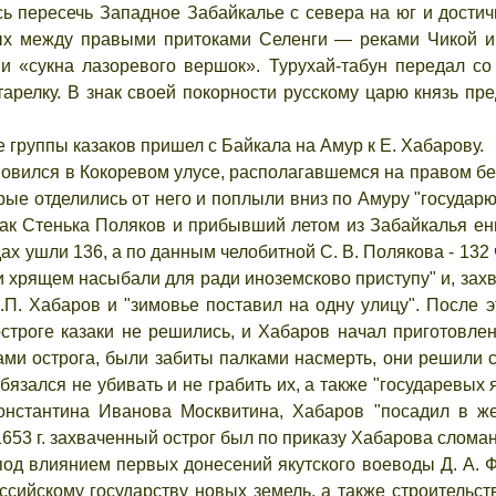
 пересечь Западное Забайкалье с севера на юг и достичь 
ых между правыми притоками Селенги — реками Чикой и 
 и «сукна лазоревого вершок». Турухай-табун передал с
арелку. В знак своей покорности русскому царю князь пре
е группы казаков пришел с Байкала на Амур к Е. Хабарову.
новился в Кокоревом улусе, располагавшемся на правом бер
рые отделились от него и поплыли вниз по Амуру "государ
зак Стенька Поляков и прибывший летом из Забайкалья ен
дах ушли 136, а по данным челобитной С. В. Полякова - 132 
и хрящем насыбали для ради иноземсково приступу" и, захв
.П. Хабаров и "зимовье поставил на одну улицу". После 
остроге казаки не решились, и Хабаров начал приготовлен
ами острога, были забиты палками насмерть, они решили 
бязался не убивать и не грабить их, а также "государевых 
онстантина Иванова Москвитина, Хабаров "посадил в жел
53 г. захваченный острог был по приказу Хабарова сломан 
под влиянием первых донесений якутского воеводы Д. А. 
ссийскому государству новых земель, а также строительст